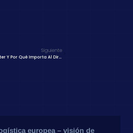
Siguiente
Qué Es El AI Orchestration Center Y Por Qué Importa Al Director De Operaciones
ogística europea – visión de