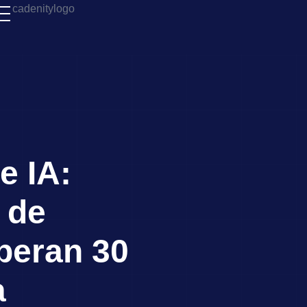
e IA:
 de
peran 30
a