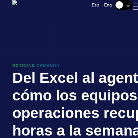
☀️
🌙
Esp
Eng
NOTICIAS CADENITY
Del Excel al agent
cómo los equipos
operaciones recu
horas a la seman