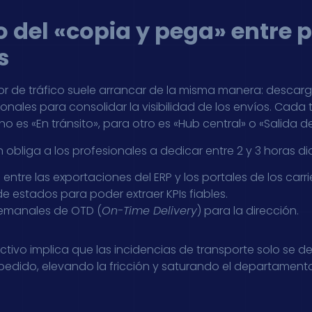
o del «copia y pega» entre 
s
dor de tráfico suele arrancar de la misma manera: descar
ales para consolidar la visibilidad de los envíos. Cada tr
o es «En tránsito», para otro es «Hub central» o «Salida d
 obliga a los profesionales a dedicar entre 2 y 3 horas di
tre las exportaciones del ERP y los portales de los carrie
 estados para poder extraer KPIs fiables.
semanales de OTD (
On-Time Delivery
) para la dirección.
ivo implica que las incidencias de transporte solo se d
 pedido, elevando la fricción y saturando el departamento