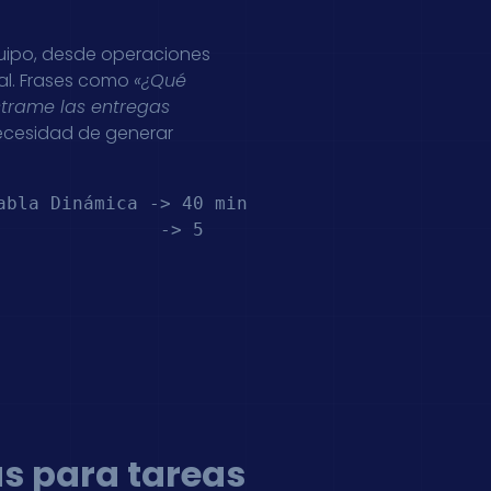
uipo, desde operaciones
ral. Frases como
«¿Qué
trame las entregas
necesidad de generar
bla Dinámica -> 40 min

              -> 5 
s para tareas