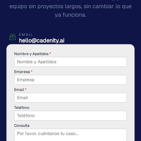
equipo sin proyectos largos, sin cambiar lo que
ya funciona.
EMAIL
hello@cadenity.ai
Nombre y Apellidos
*
Empresa
*
Email
*
Teléfono
Consulta