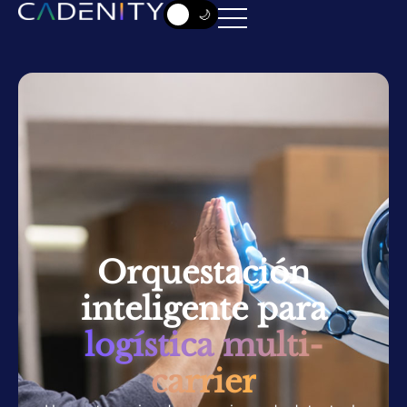
☀️
🌙
Orquestación
inteligente para
logística multi-
carrier